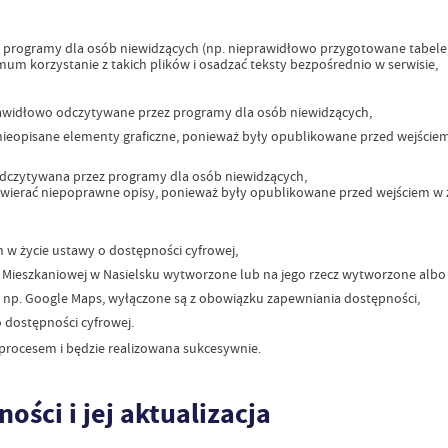
ogramy dla osób niewidzących (np. nieprawidłowo przygotowane tabele, wykr
um korzystanie z takich plików i osadzać teksty bezpośrednio w serwisie,
awidłowo odczytywane przez programy dla osób niewidzących,
eopisane elementy graficzne, ponieważ były opublikowane przed wejściem 
odczytywana przez programy dla osób niewidzących,
zawierać niepoprawne opisy, ponieważ były opublikowane przed wejściem w ż
m w życie ustawy o dostępności cyfrowej,
 i Mieszkaniowej w Nasielsku wytworzone lub na jego rzecz wytworzone albo
p. Google Maps, wyłączone są z obowiązku zapewniania dostępności,
 dostępności cyfrowej.
t procesem i będzie realizowana sukcesywnie.
ści i jej aktualizacja