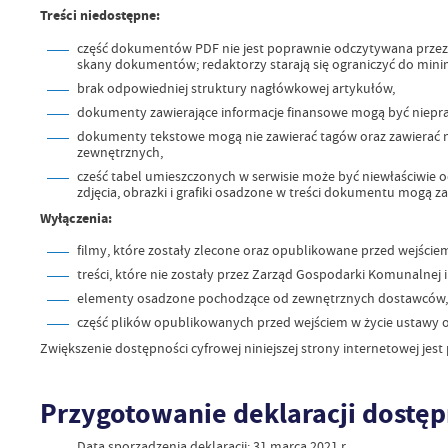
Treści niedostępne:
część dokumentów PDF nie jest poprawnie odczytywana przez pr
skany dokumentów; redaktorzy starają się ograniczyć do minim
brak odpowiedniej struktury nagłówkowej artykułów,
dokumenty zawierające informacje finansowe mogą być niepr
dokumenty tekstowe mogą nie zawierać tagów oraz zawierać ni
zewnętrznych,
cześć tabel umieszczonych w serwisie może być niewłaściwie 
zdjęcia, obrazki i grafiki osadzone w treści dokumentu mogą 
Wyłączenia:
filmy, które zostały zlecone oraz opublikowane przed wejście
treści, które nie zostały przez Zarząd Gospodarki Komunalnej
elementy osadzone pochodzące od zewnętrznych dostawców, n
część plików opublikowanych przed wejściem w życie ustawy o
Zwiększenie dostępności cyfrowej niniejszej strony internetowej jes
Przygotowanie deklaracji dostępno
Data sporządzenia deklaracji:
31 marca 2021 r.