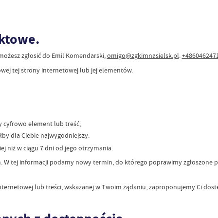
aktowe.
 możesz zgłosić do
Emil Komendarski
,
omigo@zgkimnasielsk.pl
.
+486046247
ej tej strony internetowej lub jej elementów.
y cyfrowo element lub treść,
łby dla Ciebie najwygodniejszy.
j niż w ciągu 7 dni od jego otrzymania.
ym. W tej informacji podamy nowy termin, do którego poprawimy zgłoszone 
internetowej lub treści, wskazanej w Twoim żądaniu, zaproponujemy Ci dos