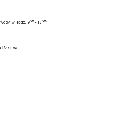
00
00.
e wody w
godz. 9
– 13
 i Szkolna.