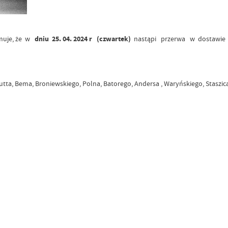
muje, że w
dniu 25. 04. 2024 r (czwartek)
nastąpi przerwa w dostawi
ta, Bema, Broniewskiego, Polna, Batorego, Andersa , Waryńskiego, Staszica